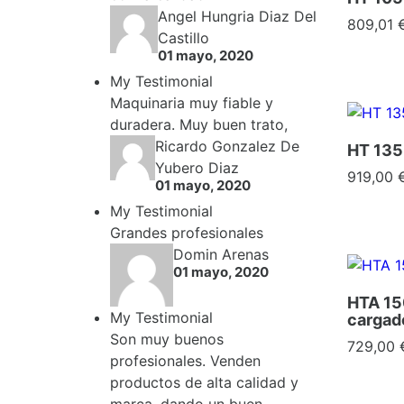
Angel Hungria Diaz Del
Precio
809,01 
Castillo
01 mayo, 2020
My Testimonial
Maquinaria muy fiable y
duradera. Muy buen trato,
Ricardo Gonzalez De
HT 135
Yubero Diaz
Precio
919,00 
01 mayo, 2020
My Testimonial
Grandes profesionales
Domin Arenas
01 mayo, 2020
HTA 150
My Testimonial
cargad
Son muy buenos
Precio
729,00 
profesionales. Venden
productos de alta calidad y