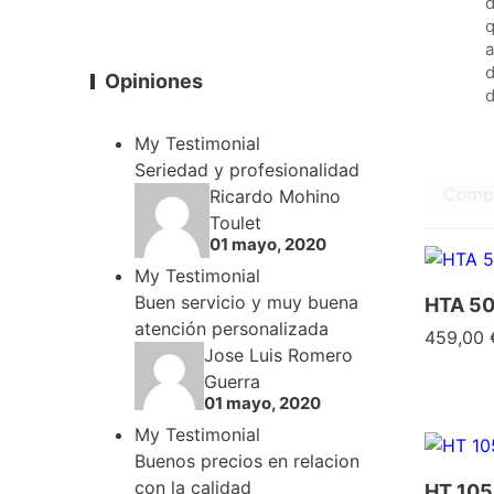
d
q
a
d
Opiniones
d
My Testimonial
Seriedad y profesionalidad
Comp
Ricardo Mohino
Toulet
01 mayo, 2020
My Testimonial
Buen servicio y muy buena
HTA 50
atención personalizada
Precio
459,00 
Jose Luis Romero
Guerra
01 mayo, 2020
My Testimonial
Buenos precios en relacion
con la calidad
HT 105