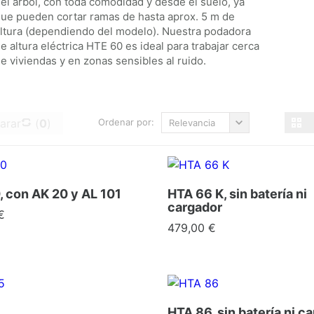
el árbol, con toda comodidad y desde el suelo, ya
ue pueden cortar ramas de hasta aprox. 5 m de
ltura (dependiendo del modelo). Nuestra podadora
e altura eléctrica HTE 60 es ideal para trabajar cerca
e viviendas y en zonas sensibles al ruido.
arar
(
0
)
Ordenar por:
Relevancia
, con AK 20 y AL 101
HTA 66 K, sin batería ni
cargador
€
Precio
479,00 €
HTA 86, sin batería ni c